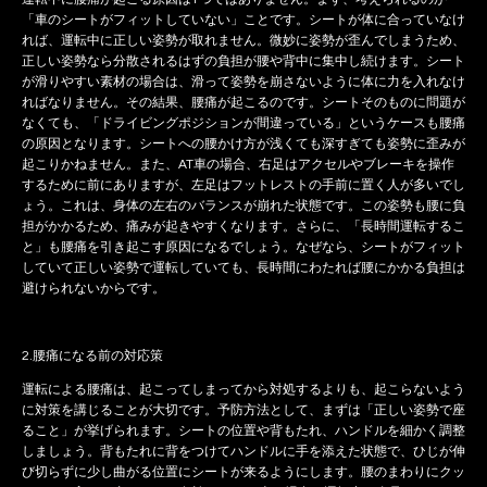
「車のシートがフィットしていない」ことです。シートが体に合っていなけ
れば、運転中に正しい姿勢が取れません。微妙に姿勢が歪んでしまうため、
正しい姿勢なら分散されるはずの負担が腰や背中に集中し続けます。シート
が滑りやすい素材の場合は、滑って姿勢を崩さないように体に力を入れなけ
ればなりません。その結果、腰痛が起こるのです。シートそのものに問題が
なくても、「ドライビングポジションが間違っている」というケースも腰痛
の原因となります。シートへの腰かけ方が浅くても深すぎても姿勢に歪みが
起こりかねません。また、AT車の場合、右足はアクセルやブレーキを操作
するために前にありますが、左足はフットレストの手前に置く人が多いでし
ょう。これは、身体の左右のバランスが崩れた状態です。この姿勢も腰に負
担がかかるため、痛みが起きやすくなります。さらに、「長時間運転するこ
と」も腰痛を引き起こす原因になるでしょう。なぜなら、シートがフィット
していて正しい姿勢で運転していても、長時間にわたれば腰にかかる負担は
避けられないからです。
2.腰痛になる前の対応策
運転による腰痛は、起こってしまってから対処するよりも、起こらないよう
に対策を講じることが大切です。予防方法として、まずは「正しい姿勢で座
ること」が挙げられます。シートの位置や背もたれ、ハンドルを細かく調整
しましょう。背もたれに背をつけてハンドルに手を添えた状態で、ひじが伸
び切らずに少し曲がる位置にシートが来るようにします。腰のまわりにクッ