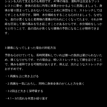
ションを入れて支えるのも有効です。AT車の場合、運転中は左足をフット
レストに乗せ、身体の左右に均等に体重がかかるように意識しましょう。身
体が凝り固まってしまわないうちにこまめに休憩をとり、ストレッチしてほ
ぐすことも大切です。随時、水分補給をすることも心がけましょう。なぜな
ら、血行が悪くなると老廃物の運搬が行われにくくなってたまり、それが神
経を圧迫して腰の痛みを引き起こすことがあるからです。水分補給をしっか
りと行うことで、血の流れが良くなり腰痛の予防になることが期待できま
す。
3.腰痛になってしまった場合の対処方法
予防を心がけていても、長時間運転していれば腰への負担は避けられないた
め、痛くなりがちです。その場合は、軽いストレッチをして腰をほぐすこと
で、痛みを緩和できる可能性があります。例えば、次のようなストレッチが
おすすめです。
・1.両腕を上に突き上げる
・2.両腕を一気におろし、同時に身体全体のがくんと力を抜く
・3.2回ほど大きく深呼吸する
・4.1～3の流れを何度か繰り返す