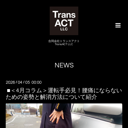
合同会社トランスアクト
TransACT LLC
NEWS
2026
/
04
/
05 00:00
■＜4月コラム＞運転手必見！腰痛にならない
ための姿勢と解消方法について紹介