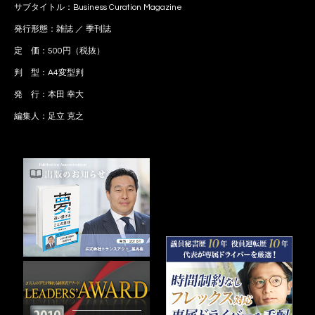
サブタイトル：Business Curation Magazine
発行形態：雑誌 ／ 季刊誌
定 価：500円（税抜）
判 型：A4変型判
発 行：本田 幸大
編集人：足立 克之