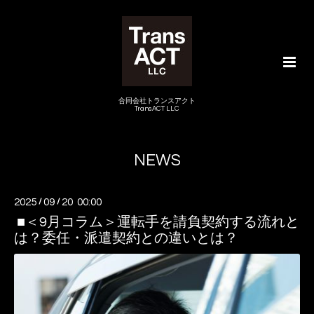
合同会社トランスアクト
TransACT LLC
NEWS
2025
/
09
/
20 00:00
■＜9月コラム＞運転手を請負契約する流れと
は？委任・派遣契約との違いとは？