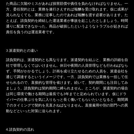
た商品に欠陥やミスがあれば損害賠償や責任を負わなければなりません。一
方、委任契約とは、業務を遂行さえすれば報酬を受け取れます。仮に成果が
見られなくても、業務に従事したのであれば報酬を渡す必要があります。た
とえば、請負契約を締結した運送業者が事故を起こしたとしましょう。時間
通りに配達できなかった、商品が破損したというようなトラブルが起きれば
責任を負うのは運送業者です。
3.派遣契約との違い
請負契約は、派遣契約とも異なります。派遣契約を結ぶと、業務の詳細を自
社で管理しなくてはいけません。休日や夜間の人員管理なども行わねばなら
ず、手間がかかるでしょう。計画を成り立たせるための人員を、派遣会社を
通じて調達するというイメージです。一方、請負契約では業務を一括して任
せられるので、直接的な管理を省けます。続いて、契約期間にも注目してみ
ましょう。請負契約は契約期間に縛られません。ところが、派遣契約の場合
は同じ環境で働ける期間は最長でも3年までと定められています。仮にドラ
イバーの仕事ぶりを気に入りもっと長く働いてもらいたいとなると、期間満
了のタイミングで契約を見直さねばなりません。直接雇用や別の部門への異
動などといった対策に迫られます。
4.請負契約の流れ