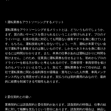
1.運転業務をアウトソーシングするメリット
運転業務をアウトソーシングするメリットとは、どういうものでしょうか。
まず、質の高いサービスを受けられるということが挙げられます。プロのド
ライバーは、社長や役員に対応しても問題ない接客マナーを身に着けていま
す。もちろん、運転技術も申し分ないでしょう。一方、運転が本業でない会
社で運転手を募集するのは難しいものです。しかるべきスキルを身に着けさ
せるには時間がかかります。また、本来の仕事があれば運転ばかりに時間を
割けません。このため、従業員に運転業務を任せるよりも、初めからプロの
ドライバーを頼る方が良いと考えられるのです。労務管理・車両管理を省け
るのもメリットといえるでしょう。加えて、運転業務をすべて任せれば、自
社で運転業務に関わる福利厚生や退職金・賞与といった人件費、車両メンテ
ナンス代などを用意せずにすみます。支払うのは契約費用のみなので、最終
的に経費を削減できる可能性もあります。
2.委任契約との違い
業務契約には請負契約と委任契約があります。請負契約の特徴は、仕事の結
果に対して報酬を支払うという部分にあります。請負契約の場合は、納品し