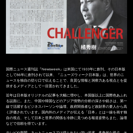
国際ニュース週刊誌『Newsweek』は米国にて1933年に創刊。その日本版
として86年に創刊されて以来、『ニューズウィーク日本版』は、世界のニ
ュースを独自の切り口で伝えることで、良質な情報と洞察力ある視点とを提
供するメディアとして一目置かれてきました。
近年は日本版オリジナルの記事を大幅に増やし、本国版以上に国際色あふれ
る誌面に。また、中国や韓国などのアジア情勢の分析の深さや鋭さは、第一
線で活躍するビジネスパーソンや論壇、政府関係者など政財界の要人から高
く評価されています。国内外のメディアが伝える「日本」とは一線を画す独
自の視点、そして日本と世界の関係を冷静に見つめる報道姿勢もまた、論壇
などで信頼を得ています。
テレビや新聞、ネットニュースでは得られない深い追求、多角的な視点。そ