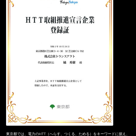
東京都では、電力のHTT（へらす、つくる、ためる）をキーワードに据え、