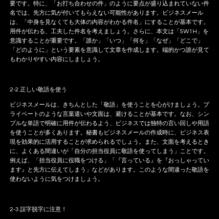
要です。特に、「お打ち合わせの件」のように要点が盛り込まれていない件
名では、先方に気が付いてもらえない可能性があります。ビジネスメール
は、「中身を見なくても大体の内容がわかる件名」にすることが基本です。
用件が伝わる、工夫した件名を考えましょう。さらに、本文は「5W1H」を
意識することが重要です。「誰か」「いつ」「何を」「なぜ」「どこで」
「どのように」という要素を意識して文章を作成します。端的かつ誰が見て
もわかりやすい内容にしましょう。
2-2.正しい敬語を使う
ビジネスメールは、きちんとした「敬語」を使うことを心がけましょう。プ
ライベートのような言葉遣いや文面は、避けることが基本です。なお、シン
プルな単語で明確に用件が伝わるよう、ビジネスでは独特の言い回しや用語
を使うことが多くあります。秘書もビジネスメールの作成時に、ビジネス表
現を効果的に活用することが求められるでしょう。また、文面を考えるとき
に、よくある間違いが「自分の担当役員に敬語を使ってしまう」ことです。
例えば、「担当役員に役職をつける」「『言っている』を『おっしゃってい
ます』と先方に伝えてしまう」などがあります。このような間違った敬語を
使わないように気をつけましょう。
2-3.誤字脱字に注意！