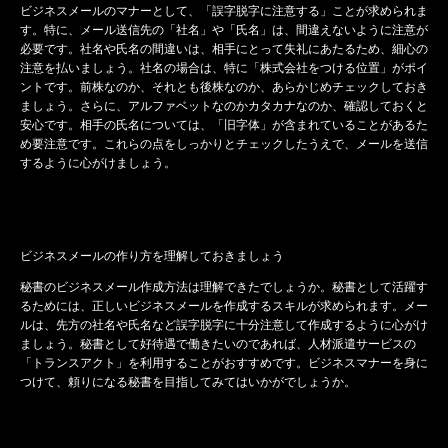
ビジネスメールのマナーとして、「誤字脱字に注意する」ことが求められま
す。特に、メール送信先の「社名」や「氏名」は、間違えないように注意が
必要です。社名や氏名の間違いは、相手にとって失礼にあたるため、細心の
注意を払いましょう。社名の場合は、特に「株式会社をつける位置」がポイ
ントです。前株なのか、それとも後株なのか、あらかじめチェックしておき
ましょう。さらに、アルファベットなのかカタカナなのか、確認しておくと
安心です。相手の氏名については、「旧字体」が含まれていることがあるた
め要注意です。これらの点をしっかりとチェックしたうえで、メールを送信
するように心がけましょう。
ビジネスメールの作り方を理解しておきましょう
秘書のビジネスメール作成方法は理解できたでしょうか。秘書として活躍す
るためには、正しいビジネスメールを作成するスキルが求められます。メー
ルは、先方の社名や氏名など誤字脱字に十分注意して作成するように心がけ
ましょう。秘書として好待遇で働きたいのであれば、人材派遣サービスの
「トランスアクト」を利用することがおすすめです。ビジネスマナーを身に
つけて、頼りになる秘書を目指してみてはいかがでしょうか。