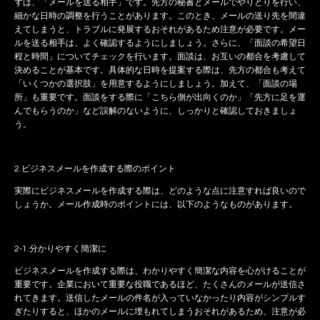
ずは、「メールを送る相手」です。先方の秘書とメールでやりとりを行い、
細かな日時の調整を行うことがあります。このとき、メールの送り先を間違
えてしまうと、トラブルに発展するおそれがあるため注意が必要です。メー
ルを送る相手は、よく確認するようにしましょう。さらに、「面談の希望日
程と時間」についてチェックを行います。面談は、お互いの都合を考慮して
決めることが基本です。具体的な日時を提案する際は、先方の都合も考えて
「いくつかの選択肢」を用意するようにしましょう。加えて、「面談の場
所」も重要です。面談をする際に「こちら側が出向くのか」「先方に足を運
んでもらうのか」など誤解のないように、しっかりと確認しておきましょ
う。
2.ビジネスメールを作成する際のポイント
実際にビジネスメールを作成する際は、どのような点に注意すれば良いので
しょうか。メール作成時のポイントには、以下のようなものがあります。
2-1.分かりやすく簡潔に
ビジネスメールを作成する際は、わかりやすく簡潔な内容を心がけることが
重要です。企業において重要な役職であるほど、たくさんのメールが送信さ
れてきます。送信したメールの件名が入っていなかったり内容がシンプルす
ぎたりすると、ほかのメールに埋もれてしまうおそれがあるため、注意が必